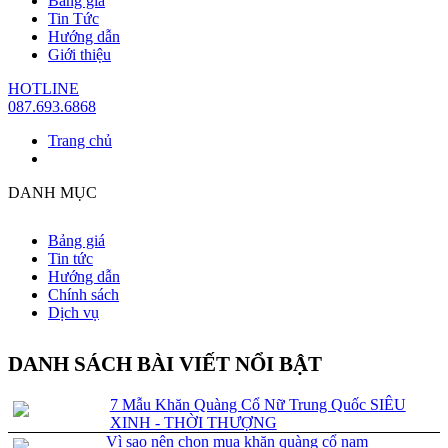
Bảng giá
Tin Tức
Hướng dẫn
Giới thiệu
HOTLINE
087.693.6868
Trang chủ
DANH MỤC
Bảng giá
Tin tức
Hướng dẫn
Chính sách
Dịch vụ
DANH SÁCH BÀI VIẾT NỔI BẬT
7 Mẫu Khăn Quàng Cổ Nữ Trung Quốc SIÊU
XINH - THỜI THƯỢNG
Vì sao nên chọn mua khăn quàng cổ nam