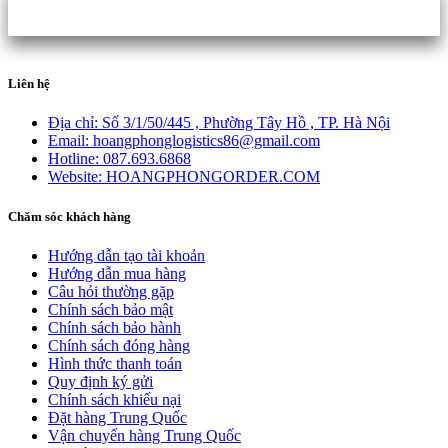
Liên hệ
Địa chỉ:
Số 3/1/50/445 , Phường Tây Hồ , TP. Hà Nội
Email:
hoangphonglogistics86@gmail.com
Hotline:
087.693.6868
Website:
HOANGPHONGORDER.COM
Chăm sóc khách hàng
Hướng dẫn tạo tài khoản
Hướng dẫn mua hàng
Câu hỏi thường gặp
Chính sách bảo mật
Chính sách bảo hành
Chính sách đóng hàng
Hình thức thanh toán
Quy định ký gửi
Chính sách khiếu nại
Đặt hàng Trung Quốc
Vận chuyển hàng Trung Quốc