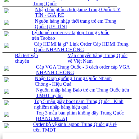
Trung Quốc
Nhập bàn phím chơi game Trung Quốc UY
TÍN - GIÁ RẺ
Nguồn hàng nhập thời trang trẻ em Trung
Quốc [UY TÍN]
Lý do nên order sạc laptop Trung Quốc
trên Taobao
Cáp HDMI là gì? Link Order Cáp HDMI Trung
Quốc NHANH CHÓNG
Bài test vận
Vận chuyển hàng Trung Quốc
chuyển
về Việt Nam
Cáp VGA Trung Quốc - 3 cách order cáp VGA
NHANH CHÓNG
Nhập Drap giường Trung Quốc Nhanh
Chóng - Hiệu Quả
Nguồn nhập hàng Balo trẻ em Trung Quốc trên
TMĐT uy tín
Top 5 mẫu giày boot nam Trung Quốc - Kinh
nghiệm nhập hàng hiệu quả
Top 3 mẫu bàn phím không dây Trung Quốc
[ĐÁNG MUA]
Order bộ vệ sinh laptop Trung Quốc giá rẻ
trên TMĐT