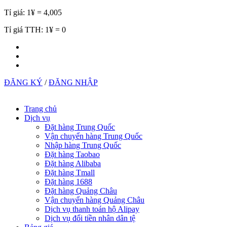
Tỉ giá:
1¥ = 4,005
Tỉ giá TTH:
1¥ = 0
ĐĂNG KÝ
/
ĐĂNG NHẬP
Trang chủ
Dịch vụ
Đặt hàng Trung Quốc
Vận chuyển hàng Trung Quốc
Nhập hàng Trung Quốc
Đặt hàng Taobao
Đặt hàng Alibaba
Đặt hàng Tmall
Đặt hàng 1688
Đặt hàng Quảng Châu
Vận chuyển hàng Quảng Châu
Dịch vụ thanh toán hộ Alipay
Dịch vụ đổi tiền nhân dân tệ