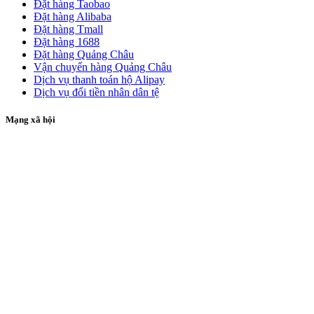
Đặt hàng Taobao
Đặt hàng Alibaba
Đặt hàng Tmall
Đặt hàng 1688
Đặt hàng Quảng Châu
Vận chuyển hàng Quảng Châu
Dịch vụ thanh toán hộ Alipay
Dịch vụ đổi tiền nhân dân tệ
Mạng xã hội