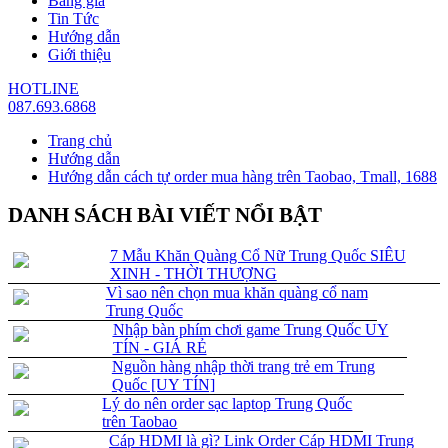
Bảng giá
Tin Tức
Hướng dẫn
Giới thiệu
HOTLINE
087.693.6868
Trang chủ
Hướng dẫn
Hướng dẫn cách tự order mua hàng trên Taobao, Tmall, 1688
DANH SÁCH BÀI VIẾT NỔI BẬT
7 Mẫu Khăn Quàng Cổ Nữ Trung Quốc SIÊU
XINH - THỜI THƯỢNG
Vì sao nên chọn mua khăn quàng cổ nam
Trung Quốc
Nhập bàn phím chơi game Trung Quốc UY
TÍN - GIÁ RẺ
Nguồn hàng nhập thời trang trẻ em Trung
Quốc [UY TÍN]
Lý do nên order sạc laptop Trung Quốc
trên Taobao
Cáp HDMI là gì? Link Order Cáp HDMI Trung