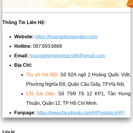
Thông Tin Liên Hệ:
Website:
https://hoangphongorder.com/
Hotline:
087.693.6868
Email:
hoangphonglogistics86@gmail.com
Địa Chỉ:
Trụ sở Hà Nội:
Số 92A ngõ 2 Hoàng Quốc Việt,
Phường Nghĩa Đô, Quận Cầu Giấy, TP.Hà Nội.
CN Sài Gòn:
Số 75/9 Tổ 12 KP1, Tân Hưng
Thuận, Quận 12, TP Hồ Chí Minh.
Fanpage:
https://www.facebook.com/HPlogisticsHP/
Liên hệ