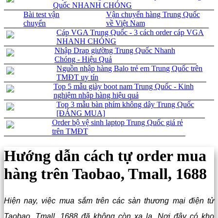
Quốc NHANH CHÓNG
Bài test vận
Vận chuyển hàng Trung Quốc
chuyển
về Việt Nam
Cáp VGA Trung Quốc - 3 cách order cáp VGA
NHANH CHÓNG
Nhập Drap giường Trung Quốc Nhanh
Chóng - Hiệu Quả
Nguồn nhập hàng Balo trẻ em Trung Quốc trên
TMĐT uy tín
Top 5 mẫu giày boot nam Trung Quốc - Kinh
nghiệm nhập hàng hiệu quả
Top 3 mẫu bàn phím không dây Trung Quốc
[ĐÁNG MUA]
Order bộ vệ sinh laptop Trung Quốc giá rẻ
trên TMĐT
Hướng dẫn cách tự order mua
hàng trên Taobao, Tmall, 1688
Hiện nay, việc mua sắm trên các sàn thương mại điện tử
Taobao, Tmall, 1688 đã không còn xa lạ. Nơi đây có kho