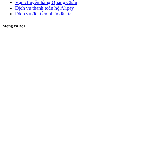
Vận chuyển hàng Quảng Châu
Dịch vụ thanh toán hộ Alipay
Dịch vụ đổi tiền nhân dân tệ
Mạng xã hội