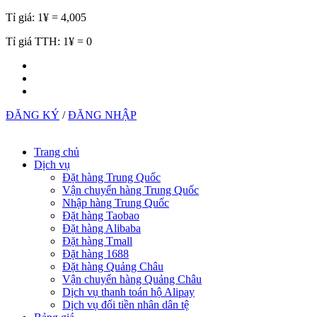
Tỉ giá:
1¥ = 4,005
Tỉ giá TTH:
1¥ = 0
ĐĂNG KÝ
/
ĐĂNG NHẬP
Trang chủ
Dịch vụ
Đặt hàng Trung Quốc
Vận chuyển hàng Trung Quốc
Nhập hàng Trung Quốc
Đặt hàng Taobao
Đặt hàng Alibaba
Đặt hàng Tmall
Đặt hàng 1688
Đặt hàng Quảng Châu
Vận chuyển hàng Quảng Châu
Dịch vụ thanh toán hộ Alipay
Dịch vụ đổi tiền nhân dân tệ