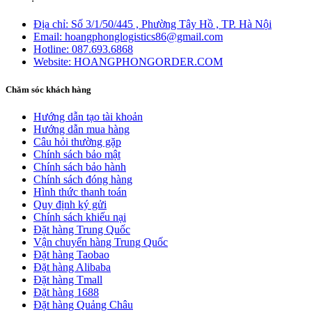
Địa chỉ:
Số 3/1/50/445 , Phường Tây Hồ , TP. Hà Nội
Email:
hoangphonglogistics86@gmail.com
Hotline:
087.693.6868
Website:
HOANGPHONGORDER.COM
Chăm sóc khách hàng
Hướng dẫn tạo tài khoản
Hướng dẫn mua hàng
Câu hỏi thường gặp
Chính sách bảo mật
Chính sách bảo hành
Chính sách đóng hàng
Hình thức thanh toán
Quy định ký gửi
Chính sách khiếu nại
Đặt hàng Trung Quốc
Vận chuyển hàng Trung Quốc
Đặt hàng Taobao
Đặt hàng Alibaba
Đặt hàng Tmall
Đặt hàng 1688
Đặt hàng Quảng Châu