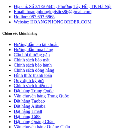
Địa chỉ:
Số 3/1/50/445 , Phường Tây Hồ , TP. Hà Nội
Email:
hoangphonglogistics86@gmail.com
Hotline:
087.693.6868
Website:
HOANGPHONGORDER.COM
Chăm sóc khách hàng
Hướng dẫn tạo tài khoản
Hướng dẫn mua hàng
Câu hỏi thường gặp
Chính sách bảo mật
Chính sách bảo hành
Chính sách đóng hàng
Hình thức thanh toán
Quy định ký gửi
Chính sách khiếu nại
Đặt hàng Trung Quốc
Vận chuyển hàng Trung Quốc
Đặt hàng Taobao
Đặt hàng Alibaba
Đặt hàng Tmall
Đặt hàng 1688
Đặt hàng Quảng Châu
Vận chuyển hàng Quảng Châu