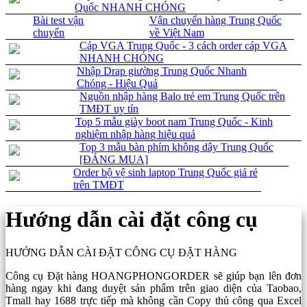
Quốc NHANH CHÓNG
Bài test vận
Vận chuyển hàng Trung Quốc
chuyển
về Việt Nam
Cáp VGA Trung Quốc - 3 cách order cáp VGA
NHANH CHÓNG
Nhập Drap giường Trung Quốc Nhanh
Chóng - Hiệu Quả
Nguồn nhập hàng Balo trẻ em Trung Quốc trên
TMĐT uy tín
Top 5 mẫu giày boot nam Trung Quốc - Kinh
nghiệm nhập hàng hiệu quả
Top 3 mẫu bàn phím không dây Trung Quốc
[ĐÁNG MUA]
Order bộ vệ sinh laptop Trung Quốc giá rẻ
trên TMĐT
Hướng dẫn cài đặt công cụ
HƯỚNG DẪN CÀI ĐẶT CÔNG CỤ ĐẶT HÀNG
Công cụ Đặt hàng HOANGPHONGORDER sẽ giúp bạn lên đơn
hàng ngay khi đang duyệt sản phẩm trên giao diện của Taobao,
Tmall hay 1688 trực tiếp mà không cần Copy thủ công qua Excel