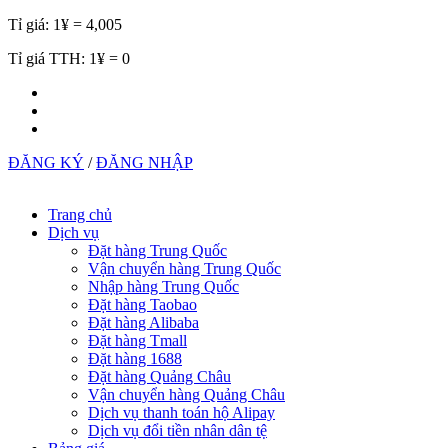
Tỉ giá:
1¥ = 4,005
Tỉ giá TTH:
1¥ = 0
ĐĂNG KÝ
/
ĐĂNG NHẬP
Trang chủ
Dịch vụ
Đặt hàng Trung Quốc
Vận chuyển hàng Trung Quốc
Nhập hàng Trung Quốc
Đặt hàng Taobao
Đặt hàng Alibaba
Đặt hàng Tmall
Đặt hàng 1688
Đặt hàng Quảng Châu
Vận chuyển hàng Quảng Châu
Dịch vụ thanh toán hộ Alipay
Dịch vụ đổi tiền nhân dân tệ