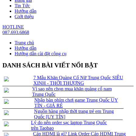
Bảng giá
Tin Tức
Hướng dẫn
Giới thiệu
HOTLINE
087.693.6868
Trang chủ
Hướng dẫn
Hướng dẫn cài đặt công cụ
DANH SÁCH BÀI VIẾT NỔI BẬT
7 Mẫu Khăn Quàng Cổ Nữ Trung Quốc SIÊU
XINH - THỜI THƯỢNG
Vì sao nên chọn mua khăn quàng cổ nam
Trung Quốc
Nhập bàn phím chơi game Trung Quốc UY
TÍN - GIÁ RẺ
Nguồn hàng nhập thời trang trẻ em Trung
Quốc [UY TÍN]
Lý do nên order sạc laptop Trung Quốc
trên Taobao
Cáp HDMI là gì? Link Order Cáp HDMI Trung