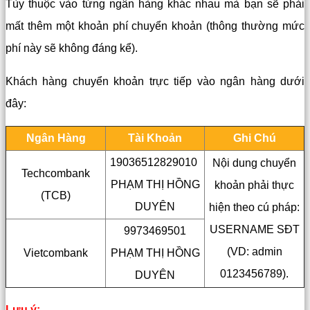
Tùy thuộc vào từng ngân hàng khác nhau mà bạn sẽ phải
mất thêm một khoản phí chuyển khoản (thông thường mức
phí này sẽ không đáng kể).
Khách hàng chuyển khoản trực tiếp vào ngân hàng dưới
đây:
Ngân Hàng
Tài Khoản
Ghi Chú
19036512829010
Nội dung chuyển
Techcombank
PHẠM THỊ HỒNG
khoản phải thực
(TCB)
DUYÊN
hiện theo cú pháp:
USERNAME SĐT
9973469501
(VD: admin
Vietcombank
PHẠM THỊ HỒNG
0123456789).
DUYÊN
Lưu ý: