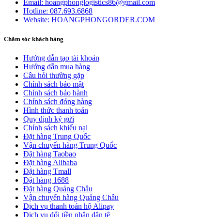
Email:
hoangphonglogistics86@gmail.com
Hotline:
087.693.6868
Website:
HOANGPHONGORDER.COM
Chăm sóc khách hàng
Hướng dẫn tạo tài khoản
Hướng dẫn mua hàng
Câu hỏi thường gặp
Chính sách bảo mật
Chính sách bảo hành
Chính sách đóng hàng
Hình thức thanh toán
Quy định ký gửi
Chính sách khiếu nại
Đặt hàng Trung Quốc
Vận chuyển hàng Trung Quốc
Đặt hàng Taobao
Đặt hàng Alibaba
Đặt hàng Tmall
Đặt hàng 1688
Đặt hàng Quảng Châu
Vận chuyển hàng Quảng Châu
Dịch vụ thanh toán hộ Alipay
Dịch vụ đổi tiền nhân dân tệ