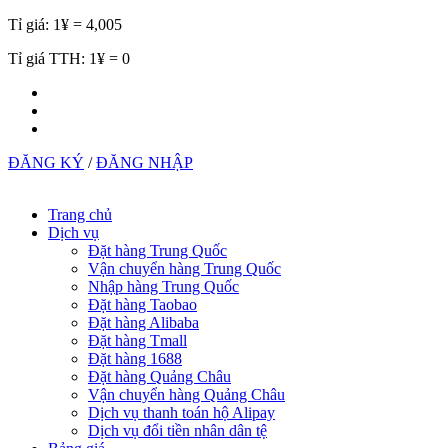
Tỉ giá:
1¥ = 4,005
Tỉ giá TTH:
1¥ = 0
ĐĂNG KÝ
/
ĐĂNG NHẬP
Trang chủ
Dịch vụ
Đặt hàng Trung Quốc
Vận chuyển hàng Trung Quốc
Nhập hàng Trung Quốc
Đặt hàng Taobao
Đặt hàng Alibaba
Đặt hàng Tmall
Đặt hàng 1688
Đặt hàng Quảng Châu
Vận chuyển hàng Quảng Châu
Dịch vụ thanh toán hộ Alipay
Dịch vụ đổi tiền nhân dân tệ