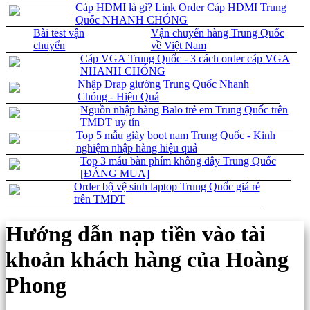
Cáp HDMI là gì? Link Order Cáp HDMI Trung
Quốc NHANH CHÓNG
Bài test vận
Vận chuyển hàng Trung Quốc
chuyển
về Việt Nam
Cáp VGA Trung Quốc - 3 cách order cáp VGA
NHANH CHÓNG
Nhập Drap giường Trung Quốc Nhanh
Chóng - Hiệu Quả
Nguồn nhập hàng Balo trẻ em Trung Quốc trên
TMĐT uy tín
Top 5 mẫu giày boot nam Trung Quốc - Kinh
nghiệm nhập hàng hiệu quả
Top 3 mẫu bàn phím không dây Trung Quốc
[ĐÁNG MUA]
Order bộ vệ sinh laptop Trung Quốc giá rẻ
trên TMĐT
Hướng dẫn nạp tiền vào tài
khoản khách hàng của Hoàng
Phong