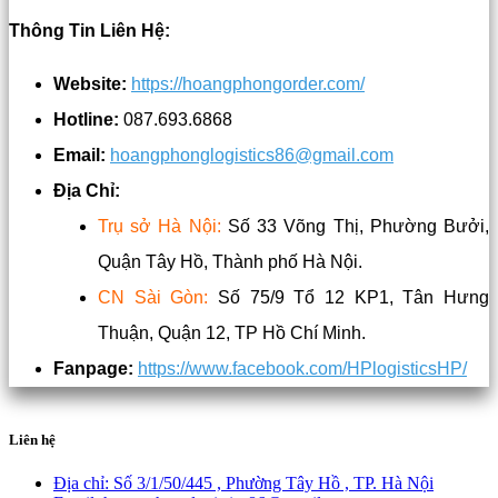
Thông Tin Liên Hệ:
Website:
https://hoangphongorder.com/
Hotline:
087.693.6868
Email:
hoangphonglogistics86@gmail.com
Địa Chỉ:
Trụ sở Hà Nội:
Số 33 Võng Thị, Phường Bưởi,
Quận Tây Hồ, Thành phố Hà Nội.
CN Sài Gòn:
Số 75/9 Tổ 12 KP1, Tân Hưng
Thuận, Quận 12, TP Hồ Chí Minh.
Fanpage:
https://www.facebook.com/HPlogisticsHP/
Liên hệ
Địa chỉ:
Số 3/1/50/445 , Phường Tây Hồ , TP. Hà Nội