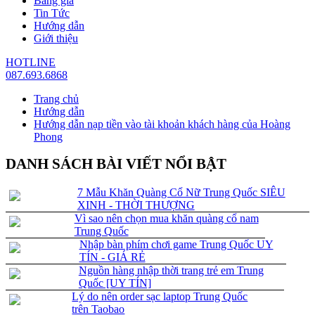
Bảng giá
Tin Tức
Hướng dẫn
Giới thiệu
HOTLINE
087.693.6868
Trang chủ
Hướng dẫn
Hướng dẫn nạp tiền vào tài khoản khách hàng của Hoàng
Phong
DANH SÁCH BÀI VIẾT NỔI BẬT
7 Mẫu Khăn Quàng Cổ Nữ Trung Quốc SIÊU
XINH - THỜI THƯỢNG
Vì sao nên chọn mua khăn quàng cổ nam
Trung Quốc
Nhập bàn phím chơi game Trung Quốc UY
TÍN - GIÁ RẺ
Nguồn hàng nhập thời trang trẻ em Trung
Quốc [UY TÍN]
Lý do nên order sạc laptop Trung Quốc
trên Taobao