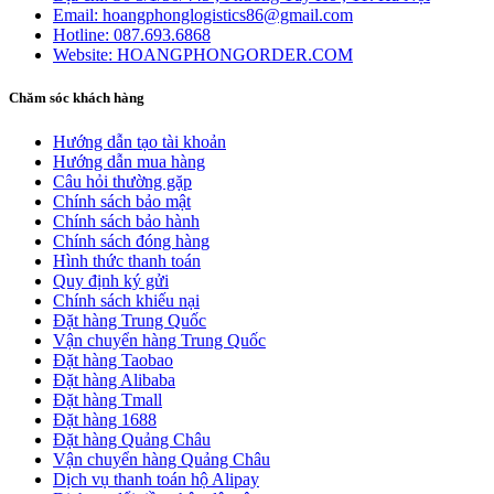
Email:
hoangphonglogistics86@gmail.com
Hotline:
087.693.6868
Website:
HOANGPHONGORDER.COM
Chăm sóc khách hàng
Hướng dẫn tạo tài khoản
Hướng dẫn mua hàng
Câu hỏi thường gặp
Chính sách bảo mật
Chính sách bảo hành
Chính sách đóng hàng
Hình thức thanh toán
Quy định ký gửi
Chính sách khiếu nại
Đặt hàng Trung Quốc
Vận chuyển hàng Trung Quốc
Đặt hàng Taobao
Đặt hàng Alibaba
Đặt hàng Tmall
Đặt hàng 1688
Đặt hàng Quảng Châu
Vận chuyển hàng Quảng Châu
Dịch vụ thanh toán hộ Alipay