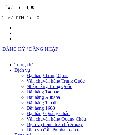
Tỉ giá:
1¥ = 4,005
Tỉ giá TTH:
1¥ = 0
ĐĂNG KÝ
/
ĐĂNG NHẬP
Trang chủ
Dịch vụ
Đặt hàng Trung Quốc
Vận chuyển hàng Trung Quốc
Nhập hàng Trung Quốc
Đặt hàng Taobao
Đặt hàng Alibaba
Đặt hàng Tmall
Đặt hàng 1688
Đặt hàng Quảng Châu
Vận chuyển hàng Quảng Châu
Dịch vụ thanh toán hộ Alipay
Dịch vụ đổi tiền nhân dân tệ