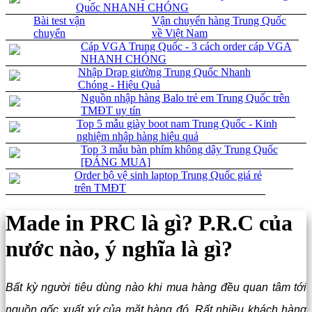
Quốc NHANH CHÓNG
Bài test vận
Vận chuyển hàng Trung Quốc
chuyển
về Việt Nam
Cáp VGA Trung Quốc - 3 cách order cáp VGA
NHANH CHÓNG
Nhập Drap giường Trung Quốc Nhanh
Chóng - Hiệu Quả
Nguồn nhập hàng Balo trẻ em Trung Quốc trên
TMĐT uy tín
Top 5 mẫu giày boot nam Trung Quốc - Kinh
nghiệm nhập hàng hiệu quả
Top 3 mẫu bàn phím không dây Trung Quốc
[ĐÁNG MUA]
Order bộ vệ sinh laptop Trung Quốc giá rẻ
trên TMĐT
Made in PRC là gì? P.R.C của
nước nào, ý nghĩa là gì?
Bất kỳ người tiêu dùng nào khi mua hàng đều quan tâm tới
nguồn gốc xuất xứ của mặt hàng đó. Rất nhiều khách hàng