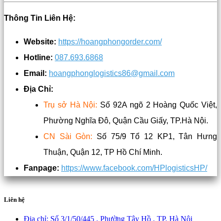
Thông Tin Liên Hệ:
Website:
https://hoangphongorder.com/
Hotline:
087.693.6868
Email:
hoangphonglogistics86@gmail.com
Địa Chỉ:
Trụ sở Hà Nội:
Số 92A ngõ 2 Hoàng Quốc Việt,
Phường Nghĩa Đô, Quận Cầu Giấy, TP.Hà Nội.
CN Sài Gòn:
Số 75/9 Tổ 12 KP1, Tân Hưng
Thuận, Quận 12, TP Hồ Chí Minh.
Fanpage:
https://www.facebook.com/HPlogisticsHP/
Liên hệ
Địa chỉ:
Số 3/1/50/445 , Phường Tây Hồ , TP. Hà Nội