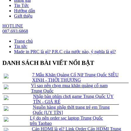
Bảng giá
Tin Tức
Hướng dẫn
Giới thiệu
HOTLINE
087.693.6868
Trang chủ
Tin tức
Made in PRC là gì? P.R.C của nước nào, ý nghĩa là gì?
DANH SÁCH BÀI VIẾT NỔI BẬT
7 Mẫu Khăn Quàng Cổ Nữ Trung Quốc SIÊU
XINH - THỜI THƯỢNG
Vì sao nên chọn mua khăn quàng cổ nam
Trung Quốc
Nhập bàn phím chơi game Trung Quốc UY
TÍN - GIÁ RẺ
Nguồn hàng nhập thời trang trẻ em Trung
Quốc [UY TÍN]
Lý do nên order sạc laptop Trung Quốc
trên Taobao
Cáp HDMI là gì? Link Order Cáp HDMI Trung