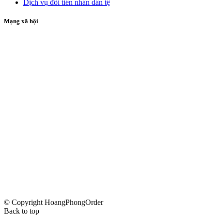
Dịch vụ đổi tiền nhân dân tệ
Mạng xã hội
© Copyright HoangPhongOrder
Back to top