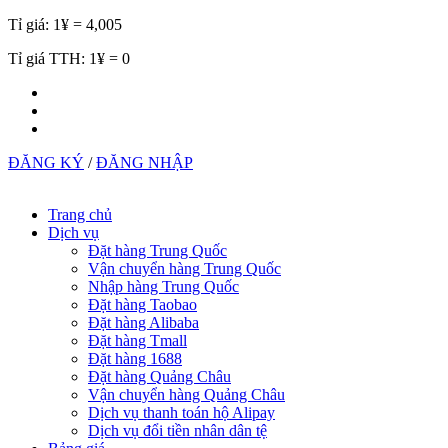
Tỉ giá:
1¥ = 4,005
Tỉ giá TTH:
1¥ = 0
ĐĂNG KÝ
/
ĐĂNG NHẬP
Trang chủ
Dịch vụ
Đặt hàng Trung Quốc
Vận chuyển hàng Trung Quốc
Nhập hàng Trung Quốc
Đặt hàng Taobao
Đặt hàng Alibaba
Đặt hàng Tmall
Đặt hàng 1688
Đặt hàng Quảng Châu
Vận chuyển hàng Quảng Châu
Dịch vụ thanh toán hộ Alipay
Dịch vụ đổi tiền nhân dân tệ