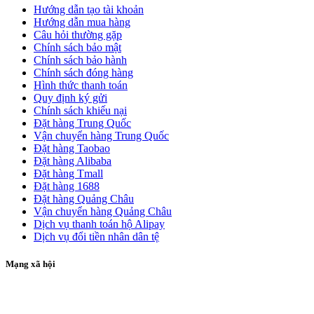
Hướng dẫn tạo tài khoản
Hướng dẫn mua hàng
Câu hỏi thường gặp
Chính sách bảo mật
Chính sách bảo hành
Chính sách đóng hàng
Hình thức thanh toán
Quy định ký gửi
Chính sách khiếu nại
Đặt hàng Trung Quốc
Vận chuyển hàng Trung Quốc
Đặt hàng Taobao
Đặt hàng Alibaba
Đặt hàng Tmall
Đặt hàng 1688
Đặt hàng Quảng Châu
Vận chuyển hàng Quảng Châu
Dịch vụ thanh toán hộ Alipay
Dịch vụ đổi tiền nhân dân tệ
Mạng xã hội