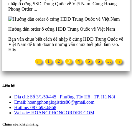
nhập ổ cứng SSD Trung Quốc về Việt Nam. Cùng Hoàng
Phong Order ...
Hướng dẫn order ổ cứng HDD Trung Quốc về Việt Nam
Bạn vẫn chưa biết cách để nhập ổ cứng HDD Trung Quốc về
Việt Nam để kinh doanh nhưng vẫn chưa biết phải làm sao.
Hãy ...
←
1
2
3
4
5
6
…
→
Liên hệ
Địa chỉ:
Số 3/1/50/445 , Phường Tây Hồ , TP. Hà Nội
Email:
hoangphonglogistics86@gmail.com
Hotline:
087.693.6868
Website:
HOANGPHONGORDER.COM
Chăm sóc khách hàng