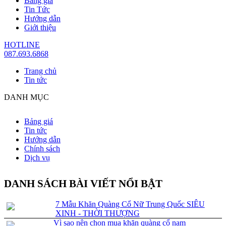
Bảng giá
Tin Tức
Hướng dẫn
Giới thiệu
HOTLINE
087.693.6868
Trang chủ
Tin tức
DANH MỤC
Bảng giá
Tin tức
Hướng dẫn
Chính sách
Dịch vụ
DANH SÁCH BÀI VIẾT NỔI BẬT
7 Mẫu Khăn Quàng Cổ Nữ Trung Quốc SIÊU
XINH - THỜI THƯỢNG
Vì sao nên chọn mua khăn quàng cổ nam