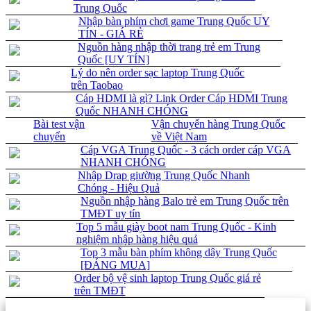
Trung Quốc
Nhập bàn phím chơi game Trung Quốc UY
TÍN - GIÁ RẺ
Nguồn hàng nhập thời trang trẻ em Trung
Quốc [UY TÍN]
Lý do nên order sạc laptop Trung Quốc
trên Taobao
Cáp HDMI là gì? Link Order Cáp HDMI Trung
Quốc NHANH CHÓNG
Bài test vận
Vận chuyển hàng Trung Quốc
chuyển
về Việt Nam
Cáp VGA Trung Quốc - 3 cách order cáp VGA
NHANH CHÓNG
Nhập Drap giường Trung Quốc Nhanh
Chóng - Hiệu Quả
Nguồn nhập hàng Balo trẻ em Trung Quốc trên
TMĐT uy tín
Top 5 mẫu giày boot nam Trung Quốc - Kinh
nghiệm nhập hàng hiệu quả
Top 3 mẫu bàn phím không dây Trung Quốc
[ĐÁNG MUA]
Order bộ vệ sinh laptop Trung Quốc giá rẻ
trên TMĐT