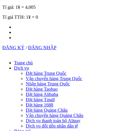
Tỉ giá:
1¥ = 4,005
Tỉ giá TTH:
1¥ = 0
ĐĂNG KÝ
/
ĐĂNG NHẬP
Trang chủ
Dịch vụ
Đặt hàng Trung Quốc
Vận chuyển hàng Trung Quốc
Nhập hàng Trung Quốc
Đặt hàng Taobao
Đặt hàng Alibaba
Đặt hàng Tmall
Đặt hàng 1688
Đặt hàng Quảng Châu
Vận chuyển hàng Quảng Châu
Dịch vụ thanh toán hộ Alipay
Dịch vụ đổi tiền nhân dân tệ