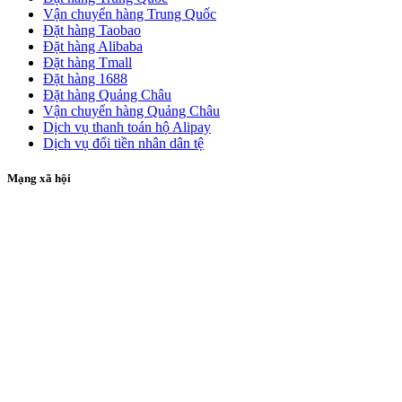
Vận chuyển hàng Trung Quốc
Đặt hàng Taobao
Đặt hàng Alibaba
Đặt hàng Tmall
Đặt hàng 1688
Đặt hàng Quảng Châu
Vận chuyển hàng Quảng Châu
Dịch vụ thanh toán hộ Alipay
Dịch vụ đổi tiền nhân dân tệ
Mạng xã hội