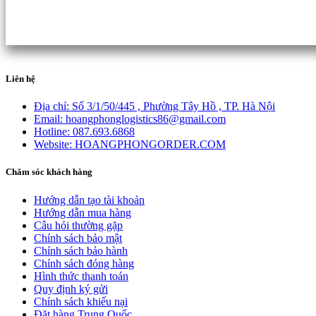
Liên hệ
Địa chỉ:
Số 3/1/50/445 , Phường Tây Hồ , TP. Hà Nội
Email:
hoangphonglogistics86@gmail.com
Hotline:
087.693.6868
Website:
HOANGPHONGORDER.COM
Chăm sóc khách hàng
Hướng dẫn tạo tài khoản
Hướng dẫn mua hàng
Câu hỏi thường gặp
Chính sách bảo mật
Chính sách bảo hành
Chính sách đóng hàng
Hình thức thanh toán
Quy định ký gửi
Chính sách khiếu nại
Đặt hàng Trung Quốc