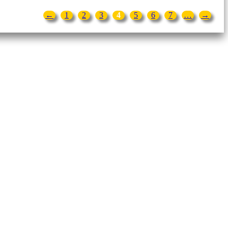
←
1
2
3
4
5
6
7
…
→