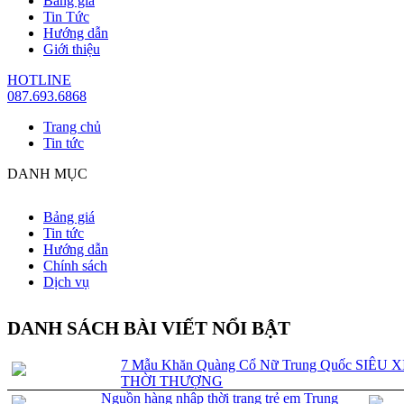
Bảng giá
Tin Tức
Hướng dẫn
Giới thiệu
HOTLINE
087.693.6868
Trang chủ
Tin tức
DANH MỤC
Bảng giá
Tin tức
Hướng dẫn
Chính sách
Dịch vụ
DANH SÁCH BÀI VIẾT NỔI BẬT
7 Mẫu Khăn Quàng Cổ Nữ Trung Quốc SIÊU X
THỜI THƯỢNG
Nguồn hàng nhập thời trang trẻ em Trung