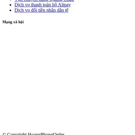
Dịch vụ thanh toán hộ Alipay
Dịch vụ đổi tiền nhân dân tệ
Mạng xã hội
© Copyright HoangPhongOrder