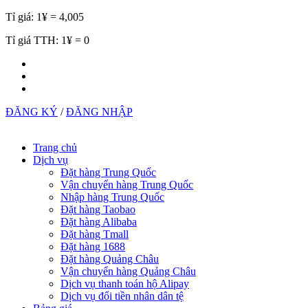
Tỉ giá:
1¥ = 4,005
Tỉ giá TTH:
1¥ = 0
ĐĂNG KÝ
/
ĐĂNG NHẬP
Trang chủ
Dịch vụ
Đặt hàng Trung Quốc
Vận chuyển hàng Trung Quốc
Nhập hàng Trung Quốc
Đặt hàng Taobao
Đặt hàng Alibaba
Đặt hàng Tmall
Đặt hàng 1688
Đặt hàng Quảng Châu
Vận chuyển hàng Quảng Châu
Dịch vụ thanh toán hộ Alipay
Dịch vụ đổi tiền nhân dân tệ