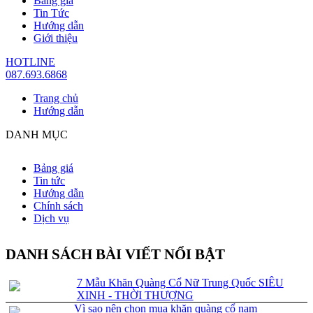
Bảng giá
Tin Tức
Hướng dẫn
Giới thiệu
HOTLINE
087.693.6868
Trang chủ
Hướng dẫn
DANH MỤC
Bảng giá
Tin tức
Hướng dẫn
Chính sách
Dịch vụ
DANH SÁCH BÀI VIẾT NỔI BẬT
7 Mẫu Khăn Quàng Cổ Nữ Trung Quốc SIÊU
XINH - THỜI THƯỢNG
Vì sao nên chọn mua khăn quàng cổ nam