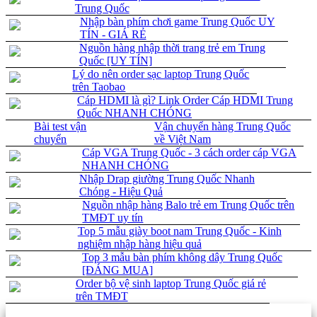
Trung Quốc
Nhập bàn phím chơi game Trung Quốc UY
TÍN - GIÁ RẺ
Nguồn hàng nhập thời trang trẻ em Trung
Quốc [UY TÍN]
Lý do nên order sạc laptop Trung Quốc
trên Taobao
Cáp HDMI là gì? Link Order Cáp HDMI Trung
Quốc NHANH CHÓNG
Bài test vận
Vận chuyển hàng Trung Quốc
chuyển
về Việt Nam
Cáp VGA Trung Quốc - 3 cách order cáp VGA
NHANH CHÓNG
Nhập Drap giường Trung Quốc Nhanh
Chóng - Hiệu Quả
Nguồn nhập hàng Balo trẻ em Trung Quốc trên
TMĐT uy tín
Top 5 mẫu giày boot nam Trung Quốc - Kinh
nghiệm nhập hàng hiệu quả
Top 3 mẫu bàn phím không dây Trung Quốc
[ĐÁNG MUA]
Order bộ vệ sinh laptop Trung Quốc giá rẻ
trên TMĐT