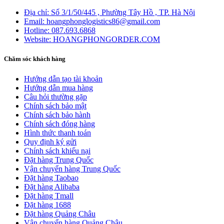
Địa chỉ:
Số 3/1/50/445 , Phường Tây Hồ , TP. Hà Nội
Email:
hoangphonglogistics86@gmail.com
Hotline:
087.693.6868
Website:
HOANGPHONGORDER.COM
Chăm sóc khách hàng
Hướng dẫn tạo tài khoản
Hướng dẫn mua hàng
Câu hỏi thường gặp
Chính sách bảo mật
Chính sách bảo hành
Chính sách đóng hàng
Hình thức thanh toán
Quy định ký gửi
Chính sách khiếu nại
Đặt hàng Trung Quốc
Vận chuyển hàng Trung Quốc
Đặt hàng Taobao
Đặt hàng Alibaba
Đặt hàng Tmall
Đặt hàng 1688
Đặt hàng Quảng Châu
Vận chuyển hàng Quảng Châu