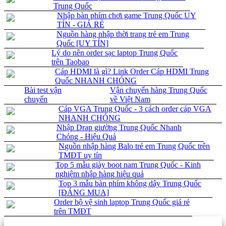
Trung Quốc
Nhập bàn phím chơi game Trung Quốc UY
TÍN - GIÁ RẺ
Nguồn hàng nhập thời trang trẻ em Trung
Quốc [UY TÍN]
Lý do nên order sạc laptop Trung Quốc
trên Taobao
Cáp HDMI là gì? Link Order Cáp HDMI Trung
Quốc NHANH CHÓNG
Bài test vận
Vận chuyển hàng Trung Quốc
chuyển
về Việt Nam
Cáp VGA Trung Quốc - 3 cách order cáp VGA
NHANH CHÓNG
Nhập Drap giường Trung Quốc Nhanh
Chóng - Hiệu Quả
Nguồn nhập hàng Balo trẻ em Trung Quốc trên
TMĐT uy tín
Top 5 mẫu giày boot nam Trung Quốc - Kinh
nghiệm nhập hàng hiệu quả
Top 3 mẫu bàn phím không dây Trung Quốc
[ĐÁNG MUA]
Order bộ vệ sinh laptop Trung Quốc giá rẻ
trên TMĐT