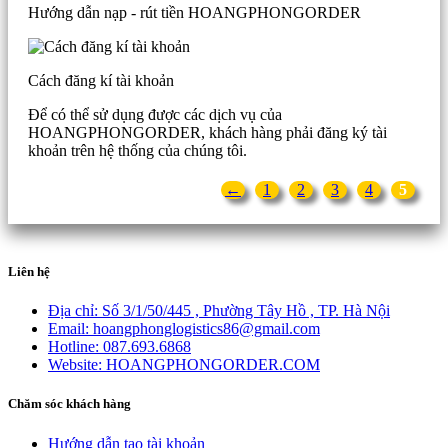
Hướng dẫn nạp - rút tiền HOANGPHONGORDER
Cách đăng kí tài khoản
Để có thể sử dụng được các dịch vụ của
HOANGPHONGORDER, khách hàng phải đăng ký tài
khoản trên hệ thống của chúng tôi.
←
1
2
3
4
5
Liên hệ
Địa chỉ:
Số 3/1/50/445 , Phường Tây Hồ , TP. Hà Nội
Email:
hoangphonglogistics86@gmail.com
Hotline:
087.693.6868
Website:
HOANGPHONGORDER.COM
Chăm sóc khách hàng
Hướng dẫn tạo tài khoản