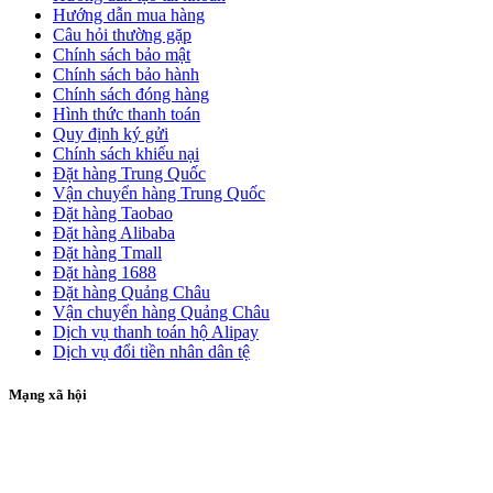
Hướng dẫn mua hàng
Câu hỏi thường gặp
Chính sách bảo mật
Chính sách bảo hành
Chính sách đóng hàng
Hình thức thanh toán
Quy định ký gửi
Chính sách khiếu nại
Đặt hàng Trung Quốc
Vận chuyển hàng Trung Quốc
Đặt hàng Taobao
Đặt hàng Alibaba
Đặt hàng Tmall
Đặt hàng 1688
Đặt hàng Quảng Châu
Vận chuyển hàng Quảng Châu
Dịch vụ thanh toán hộ Alipay
Dịch vụ đổi tiền nhân dân tệ
Mạng xã hội