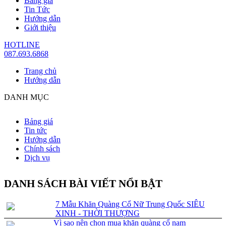
Bảng giá
Tin Tức
Hướng dẫn
Giới thiệu
HOTLINE
087.693.6868
Trang chủ
Hướng dẫn
DANH MỤC
Bảng giá
Tin tức
Hướng dẫn
Chính sách
Dịch vụ
DANH SÁCH BÀI VIẾT NỔI BẬT
7 Mẫu Khăn Quàng Cổ Nữ Trung Quốc SIÊU
XINH - THỜI THƯỢNG
Vì sao nên chọn mua khăn quàng cổ nam