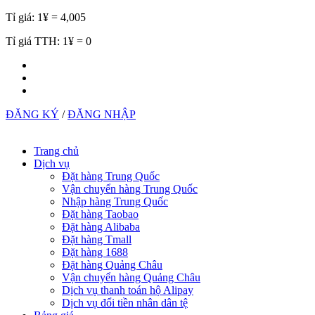
Tỉ giá:
1¥ = 4,005
Tỉ giá TTH:
1¥ = 0
ĐĂNG KÝ
/
ĐĂNG NHẬP
Trang chủ
Dịch vụ
Đặt hàng Trung Quốc
Vận chuyển hàng Trung Quốc
Nhập hàng Trung Quốc
Đặt hàng Taobao
Đặt hàng Alibaba
Đặt hàng Tmall
Đặt hàng 1688
Đặt hàng Quảng Châu
Vận chuyển hàng Quảng Châu
Dịch vụ thanh toán hộ Alipay
Dịch vụ đổi tiền nhân dân tệ