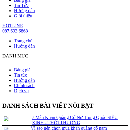
Bảng giá
Tin Tức
Hướng dẫn
Giới thiệu
HOTLINE
087.693.6868
Trang chủ
Hướng dẫn
DANH MỤC
Bảng giá
Tin tức
Hướng dẫn
Chính sách
Dịch vụ
DANH SÁCH BÀI VIẾT NỔI BẬT
7 Mẫu Khăn Quàng Cổ Nữ Trung Quốc SIÊU
XINH - THỜI THƯỢNG
Vì sao nên chọn mua khăn quàng cổ nam