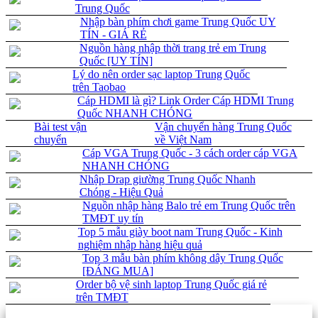
Trung Quốc
Nhập bàn phím chơi game Trung Quốc UY
TÍN - GIÁ RẺ
Nguồn hàng nhập thời trang trẻ em Trung
Quốc [UY TÍN]
Lý do nên order sạc laptop Trung Quốc
trên Taobao
Cáp HDMI là gì? Link Order Cáp HDMI Trung
Quốc NHANH CHÓNG
Bài test vận
Vận chuyển hàng Trung Quốc
chuyển
về Việt Nam
Cáp VGA Trung Quốc - 3 cách order cáp VGA
NHANH CHÓNG
Nhập Drap giường Trung Quốc Nhanh
Chóng - Hiệu Quả
Nguồn nhập hàng Balo trẻ em Trung Quốc trên
TMĐT uy tín
Top 5 mẫu giày boot nam Trung Quốc - Kinh
nghiệm nhập hàng hiệu quả
Top 3 mẫu bàn phím không dây Trung Quốc
[ĐÁNG MUA]
Order bộ vệ sinh laptop Trung Quốc giá rẻ
trên TMĐT