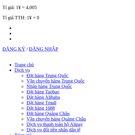
Tỉ giá:
1¥ = 4,005
Tỉ giá TTH:
1¥ = 0
ĐĂNG KÝ
/
ĐĂNG NHẬP
Trang chủ
Dịch vụ
Đặt hàng Trung Quốc
Vận chuyển hàng Trung Quốc
Nhập hàng Trung Quốc
Đặt hàng Taobao
Đặt hàng Alibaba
Đặt hàng Tmall
Đặt hàng 1688
Đặt hàng Quảng Châu
Vận chuyển hàng Quảng Châu
Dịch vụ thanh toán hộ Alipay
Dịch vụ đổi tiền nhân dân tệ