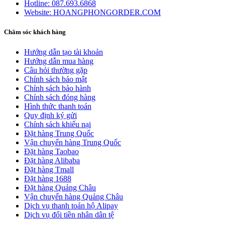
Hotline:
087.693.6868
Website:
HOANGPHONGORDER.COM
Chăm sóc khách hàng
Hướng dẫn tạo tài khoản
Hướng dẫn mua hàng
Câu hỏi thường gặp
Chính sách bảo mật
Chính sách bảo hành
Chính sách đóng hàng
Hình thức thanh toán
Quy định ký gửi
Chính sách khiếu nại
Đặt hàng Trung Quốc
Vận chuyển hàng Trung Quốc
Đặt hàng Taobao
Đặt hàng Alibaba
Đặt hàng Tmall
Đặt hàng 1688
Đặt hàng Quảng Châu
Vận chuyển hàng Quảng Châu
Dịch vụ thanh toán hộ Alipay
Dịch vụ đổi tiền nhân dân tệ